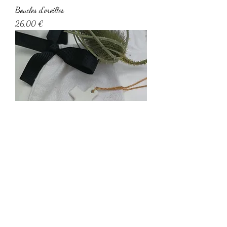
Boucles d'oreilles
Prix
26,00 €
Croix "Emmanuel"
Prix
22,00 €