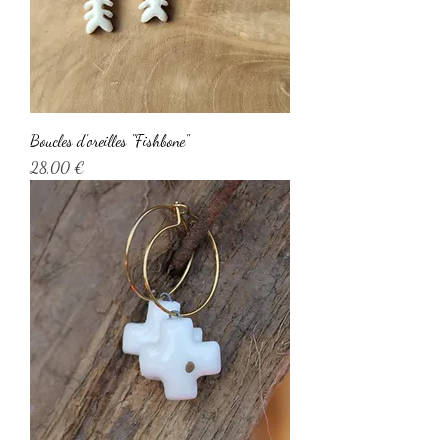
Boucles d'oreilles "Fishbone"
Prix
28,00 €