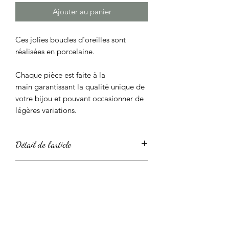
Ajouter au panier
Ces jolies boucles d'oreilles sont
réalisées en porcelaine.
Chaque pièce est faite à la
main garantissant la qualité unique de
votre bijou et pouvant occasionner de
légères variations.
Détail de l'article
Ces boucles d'oreilles sont en
Politique d'échange et de
porcelaine blanche,
couvertes d'un émail brillant pour une
remboursement
belle surface soyeuse et agréable au
toucher.
Nous acceptons sans problème les
Elles sont fines et légères pour un port
Conditions de livraison
retours et les échanges.