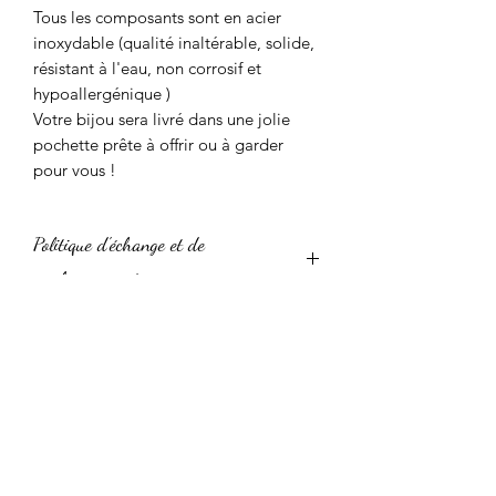
Tous les composants sont en acier
inoxydable (qualité inaltérable, solide,
résistant à l'eau, non corrosif et
hypoallergénique )
Votre bijou sera livré dans une jolie
pochette prête à offrir ou à garder
pour vous !
Politique d'échange et de
remboursement
Nous acceptons sans problème les
Conditions de livraison
retours et les échanges.
Contactez-nous sous : 14 jours après la
Le délai de traitement des commandes
livraison.
Conseils d'entretien
est de 1 à 3 semaines selon si les
Renvoyez les articles sous : 30 jours
articles sont en stocks, en cours de
après la livraison.
Vos bijoux en porcelaine sont solides,
création ou réalisés sur mesure.
Nous n'acceptons pas les
toutefois assurez-vous qu'ils ne
annulations.
Mais n'hésitez pas à