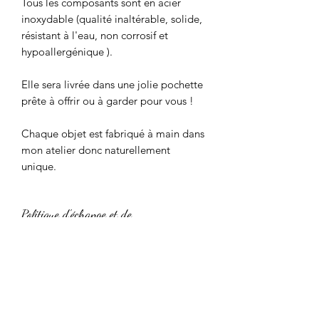
Tous les composants sont en acier 
inoxydable (qualité inaltérable, solide, 
résistant à l'eau, non corrosif et 
hypoallergénique ).

Elle sera livrée dans une jolie pochette 
prête à offrir ou à garder pour vous !

Chaque objet est fabriqué à main dans 
mon atelier donc naturellement 
unique.
Politique d'échange et de
remboursement
Nous acceptons sans problème les
Conditions de livraison
retours et les échanges.
Contactez-nous sous : 14 jours après la
Le délai de traitement des commandes
livraison.