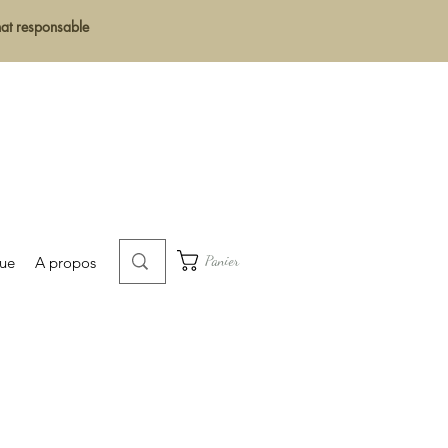
chat responsable
Panier
que
A propos