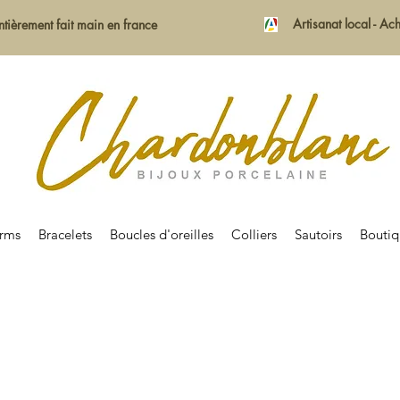
Artisanat local - A
ntièrement fait main en france
rms
Bracelets
Boucles d'oreilles
Colliers
Sautoirs
Bouti