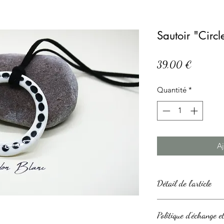
Sautoir "Circl
Prix
39,00 €
Quantité
*
Aj
Détail de l'article
Ce bijou est réalisé
Politique d'échange 
Il est couvert d'un é