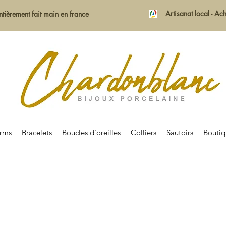
Artisanat local - A
ntièrement fait main en france
rms
Bracelets
Boucles d'oreilles
Colliers
Sautoirs
Bouti