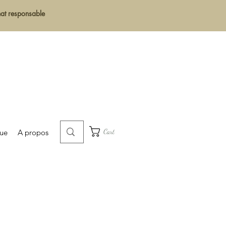
chat responsable
Cart
que
A propos