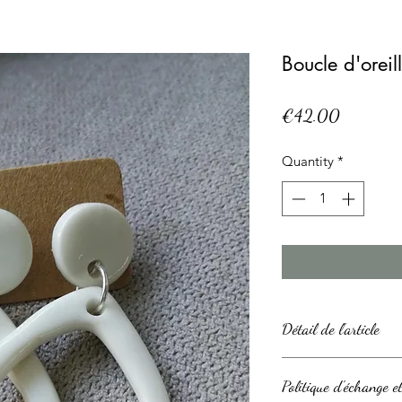
Boucle d'orei
Price
€42.00
Quantity
*
Détail de l'article
Ces boucles d'oreill
Politique d'échange 
couvertes d'un émail