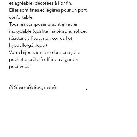
et agréable, décorées à l'or fin.
Elles sont fines et légères pour un port
confortable.
Tous les composants sont en acier
inoxydable (qualité inaltérable, solide,
résistant à l'eau, non corrosif et
hypoallergénique )
Votre bijou sera livré dans une jolie
pochette prête à offrir ou à garder
pour vous !
Politique d'échange et de
remboursement
Nous acceptons sans problème les
Conditions de livraison
retours et les échanges.
Contactez-nous sous : 14 jours après la
Le délai de traitement des commandes
livraison.
Conseils d'entretien
est de 1 à 3 semaines selon si les
Renvoyez les articles sous : 30 jours