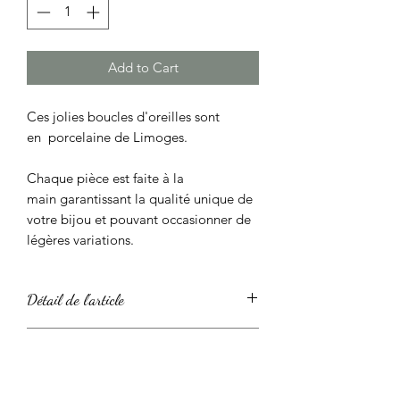
Add to Cart
Ces jolies boucles d'oreilles sont
en porcelaine de Limoges.
Chaque pièce est faite à la
main garantissant la qualité unique de
votre bijou et pouvant occasionner de
légères variations.
Détail de l'article
Ces boucles d'oreilles sont en
Politique d'échange et de
porcelaine blanche,
couvertes d'un émail brillant pour une
remboursement
belle surface soyeuse et agréable au