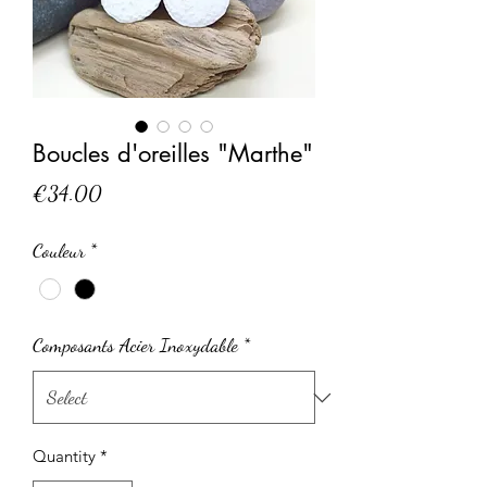
Boucles d'oreilles "Marthe"
Price
€34.00
Couleur
*
Composants Acier Inoxydable
*
Quantity
*