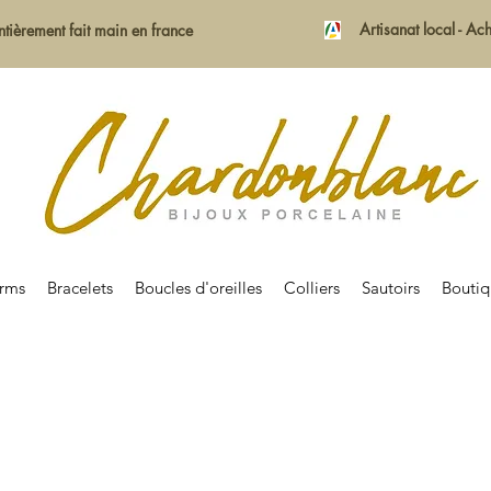
Artisanat local - A
ntièrement fait main en france
rms
Bracelets
Boucles d'oreilles
Colliers
Sautoirs
Bouti