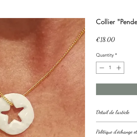
Collier "Penden
Price
€18.00
Quantity
*
Détail de l'article
Ces boucles d'oreill
Politique d'échange 
couvertes d'un émail