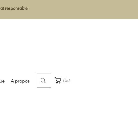
chat responsable
Cart
que
A propos