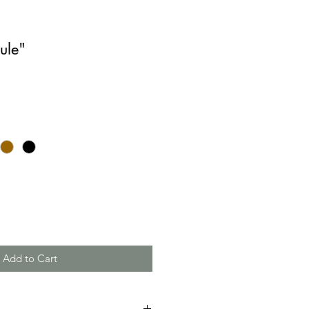
ule"
Add to Cart