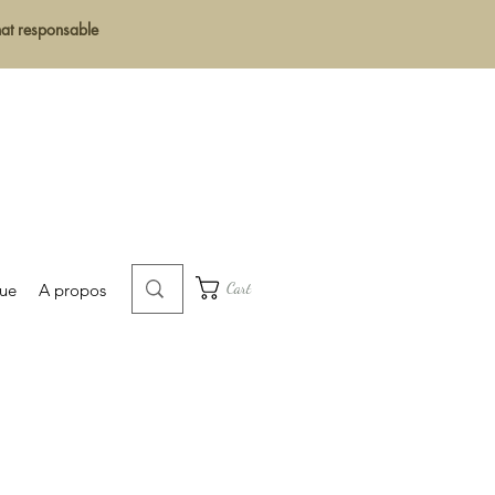
chat responsable
Cart
que
A propos