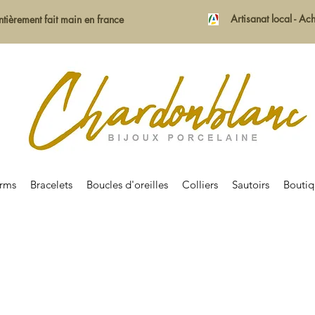
Artisanat local - A
ntièrement fait main en france
rms
Bracelets
Boucles d'oreilles
Colliers
Sautoirs
Bouti