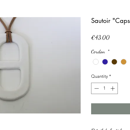
Sautoir "Caps
Price
€43.00
Cordon
*
Quantity
*