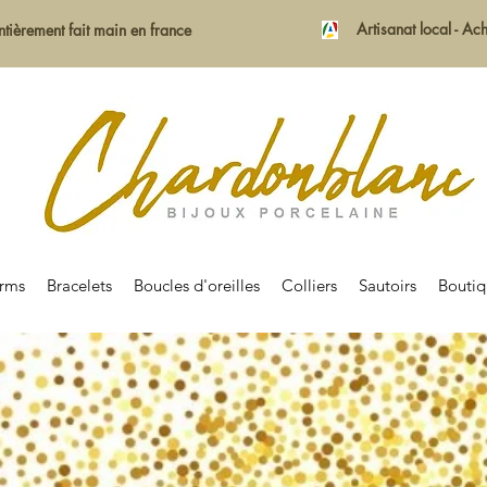
Artisanat local - A
ntièrement fait main en france
rms
Bracelets
Boucles d'oreilles
Colliers
Sautoirs
Bouti