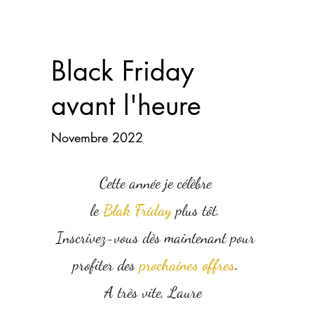
Black Friday
avant l'heure
Novembre 2022
Cette année je célèbre
le
Blak Friday
plus tôt.
Inscrivez-vous dès
maintenant pour
profiter
des
prochaines offres
.
A très vite, Laure